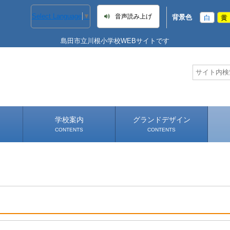
Select Language
▼
音声読み上げ
背景色
白
黄
島田市立川根小学校WEBサイトです
学校案内
グランドデザイン
CONTENTS
CONTENTS
学校長あいさつ
学校へのアクセス