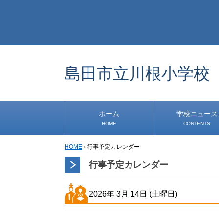
島田市立川根小学校
ホーム
学校ニュース
HOME
CONTENTS
HOME
›
行事予定カレンダー
学校から
安心・安全
1年生
2年生
3年生
4年生
5年生
6年生
事務・保健室から
児童会・部活から
研修
小中連携事業
その他
行事予定カレンダー
2026年
3月
14日
(土
曜日
)