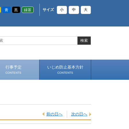
青
黒
緑茶
サイズ
小
中
大
行事予定
いじめ防止基本方針
CONTENTS
CONTENTS
前の日へ
次の日へ